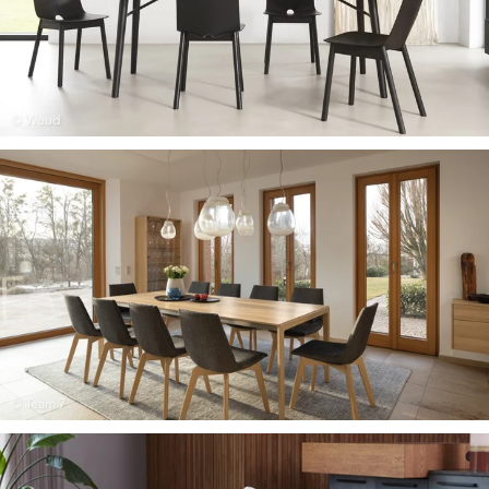
© Woud
© Team 7